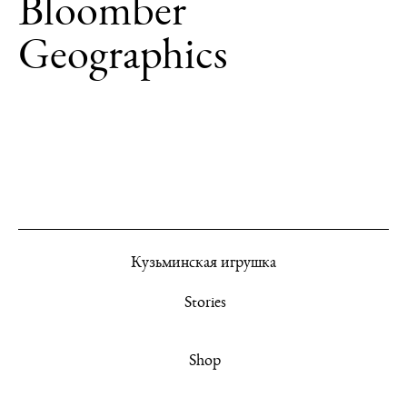
Bloomber
Geographics
К
узьминская игрушка
Stories
Shop